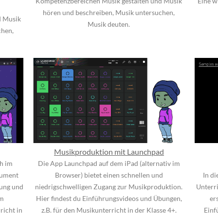
Kompetenzbereichen Musik gestalten und Musik
Eine w
hören und beschreiben, Musik untersuchen,
d Musik
Musik deuten.
chen,
Musikproduktion mit Launchpad
ch im
Die App Launchpad auf dem iPad (alternativ im
kument
Browser) bietet einen schnellen und
In di
fung und
niedrigschwelligen Zugang zur Musikproduktion.
Unterri
em
Hier findest du Einführungsvideos und Übungen,
er
richt in
z.B. für den Musikunterricht in der Klasse 4+.
Einf