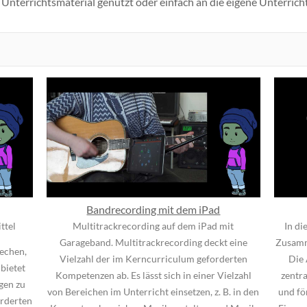
Unterrichtsmaterial genutzt oder einfach an die eigene Unterrich
Bandrecording mit dem iPad
ttel
Multitrackrecording auf dem iPad mit
In di
Garageband. Multitrackrecording deckt eine
Zusamm
echen,
Vielzahl der im Kerncurriculum geforderten
Die 
bietet
Kompetenzen ab. Es lässt sich in einer Vielzahl
zentr
gen zu
von Bereichen im Unterricht einsetzen, z. B. in den
und fö
orderten