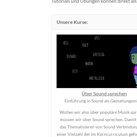
Tutorials und Übungen können direkt als 
Unsere Kurse:
Über Sound sprechen
Einführung in Sound als Gestaltungsmi
Wollen wir also über populäre Musik spr
müssen wir über Sound sprechen. Damit 
das Thematisieren von Sound Verbindun
einer Vielzahl der im Kerncurriculum gef