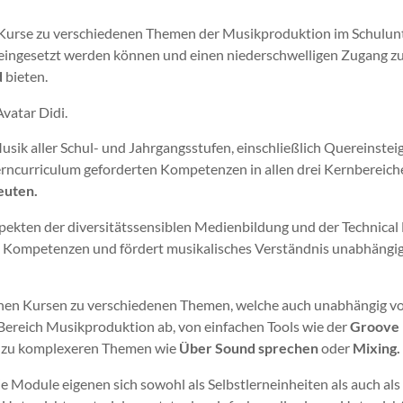
 Kurse zu verschiedenen Themen der Musikproduktion im Schulunter
ht eingesetzt werden können und einen niederschwelligen Zugang 
d
bieten.
Avatar Didi.
usik aller Schul- und Jahrgangsstufen, einschließlich Quereinstei
erncurriculum geforderten Kompetenzen in allen drei Kernbereich
euten.
spekten der diversitätssensiblen Medienbildung und der Technical
en Kompetenzen und fördert musikalisches Verständnis unabhängig
elnen Kursen zu verschiedenen Themen, welche auch unabhängig v
 Bereich Musikproduktion ab, von einfachen Tools wie der
Groove 
in zu komplexeren Themen wie
Über Sound sprechen
oder
Mixing.
ie Module eigenen sich sowohl als Selbstlerneinheiten als auch a