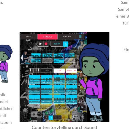
n.
Samp
Sampl
eines B
für
Ein
sik
codet
tlichen
 mit
tz zum
Counterstorytelling durch Sound