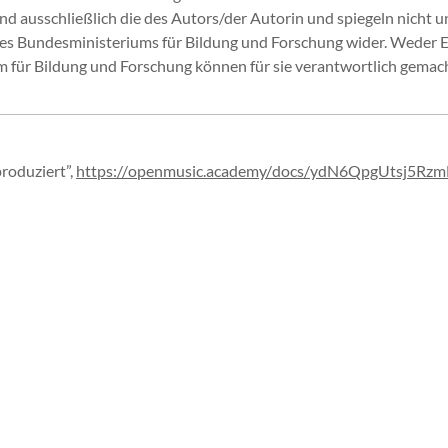
 ausschließlich die des Autors/der Autorin und spiegeln nicht u
s Bundesministeriums für Bildung und Forschung wider. Weder 
für Bildung und Forschung können für sie verantwortlich gemac
produziert”
,
https://
openmusic.
academy/
docs/
ydN6QpgUtsj5Rzm