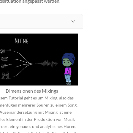
tssituation angepasst werden.
Dimensionen des Mixings
esem Tutorial geht es um Mixing, also das
enfügen mehrerer Spuren zu einem Song.
Auseinandersetzung mit Mixing ist eine
ales Element in der Produktion von Musik
rdert ein genaues und analytisches Hören.