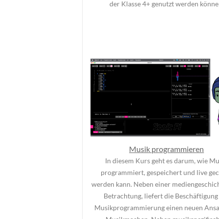
der Klasse 4+ genutzt werden könne
Musik programmieren
In diesem Kurs geht es darum, wie Mu
programmiert, gespeichert und live ge
werden kann. Neben einer mediengeschich
Betrachtung, liefert die Beschäftigung
Musikprogrammierung einen neuen Ansa