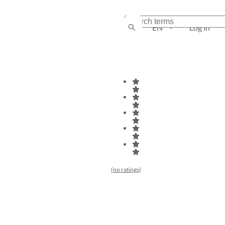
EN
Log in
(no ratings)