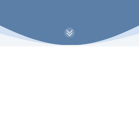
Recommended documents
Portal: Musikunterricht in der Schule
Das OMA-Portal zum Musikunterricht an
allgemeinbildenden Schulen mit
Unterrichtseinheiten, Lehr- und Lernmaterialien
zur Online-Nutzung und zum Ausdrucken,
didaktischen Methoden usw.