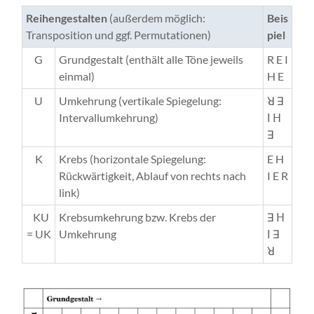
Reihengestalten
(außerdem möglich:
Beis
Transposition und ggf. Permutationen)
piel
G
Grundgestalt (enthält alle Töne jeweils
R E I
einmal)
H E
U
Umkehrung (vertikale Spiegelung:
ꓤ ꓱ
Intervallumkehrung)
ꓲ ꓧ
ꓱ
K
Krebs (horizontale Spiegelung:
E H
Rückwärtigkeit, Ablauf von rechts nach
I E R
link)
KU
Krebsumkehrung bzw. Krebs der
ꓱ ꓧ
= UK
Umkehrung
ꓲ ꓱ
ꓤ