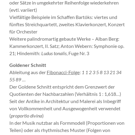
oder Sätze in umgekehrter Reihenfolge wiederkehren
(evtl. variiert)
Vielfältige Beispiele im Schaffen Bartóks: viertes und
fünftes Streichquartett, zweites Klavierkonzert, Konzert
für Orchester
Weitere palindromartig gebaute Werke – Alban Berg:
Kammerkonzert, II. Satz; Anton Webern: Symphonie op.
21; Hindemith:
Ludus tonalis
, Fuge Nr. 3
Goldener Schnitt
Ableitung aus der
Fibonacci-Folge
:
1 1 2 3 5 8 13 21 34
55 89
…
Der Goldene Schnitt entspricht dem Grenzwert der
Quotienten der Nachbarzahlen (Verhältnis 1 : 1,618…)
Seit der Antike in Architektur und Malerei als Inbegriff
von Vollkommenheit und Ausgewogenheit verwendet
(
proportio divina
)
In der Musik nutzbar als Formmodell (Proportionen von
Teilen) oder als rhythmisches Muster (Folgen von