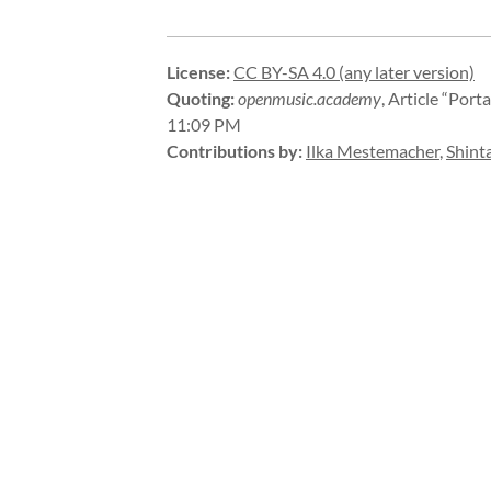
License
:
CC BY-SA 4.0 (any later version)
Quoting
:
openmusic.academy
,
Article “Port
11:09 PM
Contributions by
:
Ilka Mestemacher
,
Shint