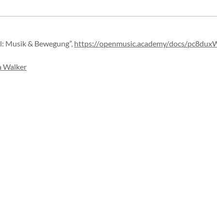
al: Musik & Bewegung”
,
https://
openmusic.
academy/
docs/
pc8dux
a Walker