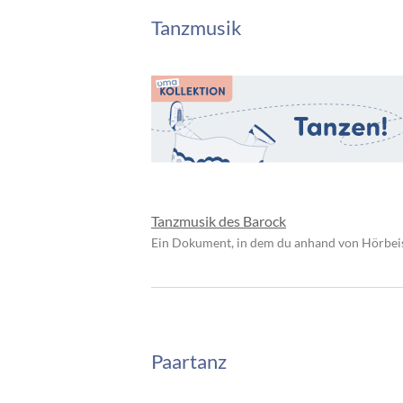
Tanzmusik
Tanzmusik des Barock
Ein Dokument, in dem du anhand von Hörbeis
Paartanz