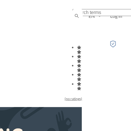
EN
Log in
(no ratings)