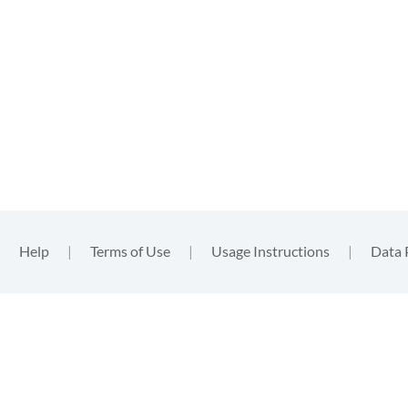
|
Help
|
Terms of Use
|
Usage Instructions
|
Data 
functional
, nor