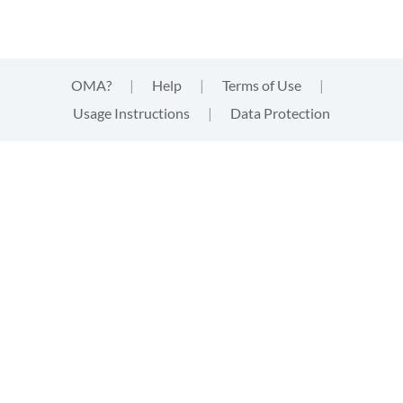
OMA?
|
Help
|
Terms of Use
|
Usage Instructions
|
Data Protection
This website uses cookies
This website uses
cookies
that are technically needed for
strictly functional aspects of the website. These cookies
neither track your activities, nor provide third parties with
information of any kind about your visit. By clicking "accept"
you acknowledge this and give your express consent to the
usage of the cookies. Find out more in the
data protection
declaration
.
Users of our platform are able to embed
external content
via