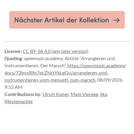
License
:
CC BY-SA 4.0 (any later version)
Quoting
:
openmusic.academy
,
Article “Arrangieren und
Instrumentieren: Der Marsch”
,
https://
openmusic.
academy/
docs/
72bvx8jfo7pcZNrtYkLgQu/
arrangieren-
und-
instrumentieren-
vom-
menuett-
zum-
marsch
,
08/09/2026,
9:52 AM
Contributions by
:
Ulrich Kaiser
,
Mani Vieregg
,
Ilka
Mestemacher