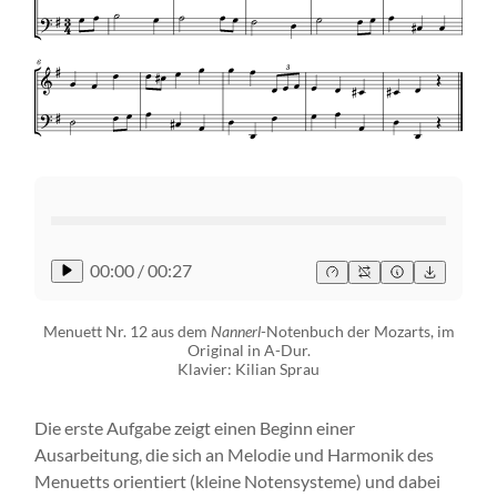
00:00
/
00:27
Menuett Nr. 12 aus dem
Nannerl
-Notenbuch der Mozarts, im
Original in A-Dur.
Klavier: Kilian Sprau
Die erste Aufgabe zeigt einen Beginn einer
Ausarbeitung, die sich an Melodie und Harmonik des
Menuetts orientiert (kleine Notensysteme) und dabei