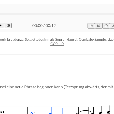
00:00
/
00:12
ggir la cadenza, Soggettobeginn als Sopranklausel, Cembalo-Sample, Lize
CC0-1.0
lausel eine neue Phrase beginnen kann (Terzsprung abwärts, der m