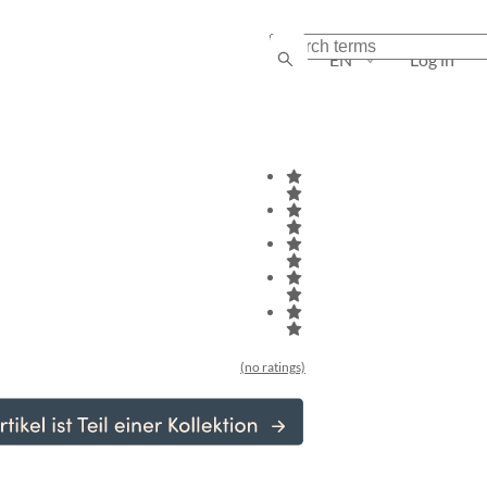
EN
Log in
(no ratings)