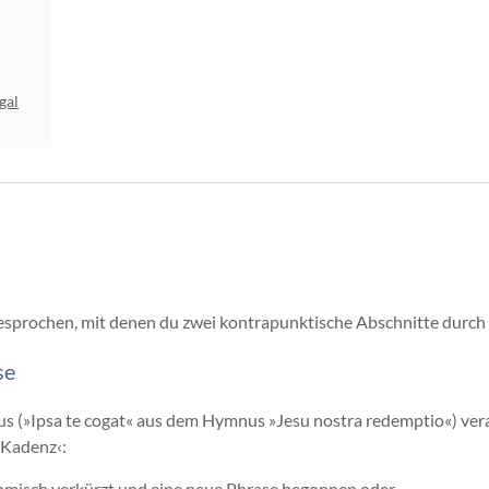
gal
esprochen, mit denen du zwei kontrapunktische Abschnitte durch
se
us (»Ipsa te cogat« aus dem Hymnus »Jesu nostra redemptio«) vera
r Kadenz‹: