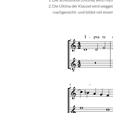
Die Schlussnote (Ultima) wird rhy
Die Ultima der Klausel wird weggela
›nachgereicht‹ und bildet mit eine