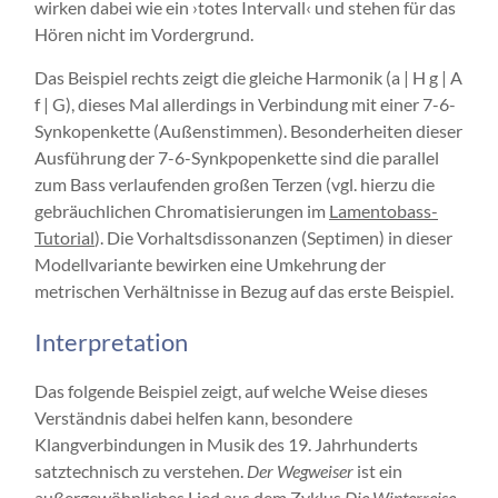
wirken dabei wie ein ›totes Intervall‹ und stehen für das
Hören nicht im Vordergrund.
Das Beispiel rechts zeigt die gleiche Harmonik (a | H g | A
f | G), dieses Mal allerdings in Verbindung mit einer 7-6-
Synkopenkette (Außenstimmen). Besonderheiten dieser
Ausführung der 7-6-Synkpopenkette sind die parallel
zum Bass verlaufenden großen Terzen (vgl. hierzu die
gebräuchlichen Chromatisierungen im
Lamentobass-
Tutorial
). Die Vorhaltsdissonanzen (Septimen) in dieser
Modellvariante bewirken eine Umkehrung der
metrischen Verhältnisse in Bezug auf das erste Beispiel.
Interpretation
Das folgende Beispiel zeigt, auf welche Weise dieses
Verständnis dabei helfen kann, besondere
Klangverbindungen in Musik des 19. Jahrhunderts
satztechnisch zu verstehen.
Der Wegweiser
ist ein
außergewöhnliches Lied aus dem Zyklus
Die Winterreise