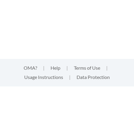
OMA?
|
Help
|
Terms of Use
|
Usage Instructions
|
Data Protection
This website uses cookies
This website uses
cookies
that are technically needed for
strictly functional aspects of the website. These cookies
neither track your activities, nor provide third parties with
information of any kind about your visit. By clicking "accept"