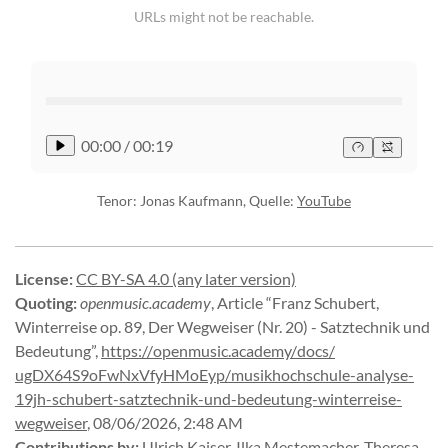
URLs might not be reachable.
00:00
/
00:19
Tenor: Jonas Kaufmann, Quelle:
YouTube
License
:
CC BY-SA 4.0 (any later version)
Quoting
:
openmusic.academy
,
Article “Franz Schubert,
Winterreise op. 89, Der Wegweiser (Nr. 20) - Satztechnik und
Bedeutung”
,
https://
openmusic.
academy/
docs/
ugDX64S9oFwNxVfyHMoEyp/
musikhochschule-
analyse-
19jh-
schubert-
satztechnik-
und-
bedeutung-
winterreise-
wegweiser
,
08/06/2026, 2:48 AM
Contributions by
:
Ulrich Kaiser
,
Ilka Mestemacher
,
Theresa