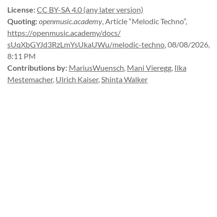
License
:
CC BY-SA 4.0 (any later version)
Quoting
:
openmusic.academy
,
Article “Melodic Techno”
,
https://
openmusic.
academy/
docs/
sUqXbGYJd3RzLmYsUkaUWu/
melodic-
techno
,
08/08/2026,
8:11 PM
Contributions by
:
MariusWuensch
,
Mani Vieregg
,
Ilka
Mestemacher
,
Ulrich Kaiser
,
Shinta Walker