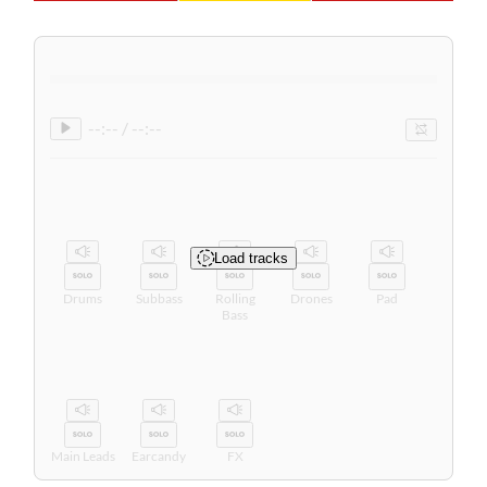
--:-- / --:--
Load tracks
Drums
Subbass
Rolling
Drones
Pad
Bass
Main Leads
Earcandy
FX