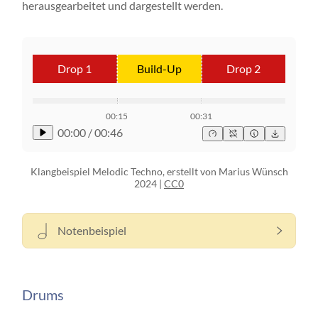
herausgearbeitet und dargestellt werden.
Drop 1
Build-Up
Drop 2
00:15
00:31
00:00
/
00:46
Klangbeispiel Melodic Techno, erstellt von Marius Wünsch
2024 |
CC0
Notenbeispiel
Drums