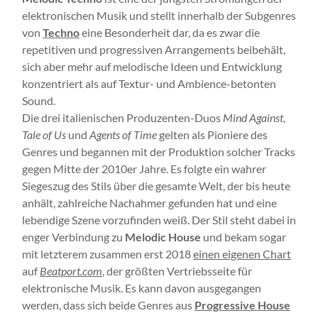
elektronischen Musik und stellt innerhalb der Subgenres
von
Techno
eine Besonderheit dar, da es zwar die
repetitiven und progressiven Arrangements beibehält,
sich aber mehr auf melodische Ideen und Entwicklung
konzentriert als auf Textur- und Ambience-betonten
Sound.
Die drei italienischen Produzenten-Duos
Mind Against
,
Tale of Us
und
Agents of Time
gelten als Pioniere des
Genres und begannen mit der Produktion solcher Tracks
gegen Mitte der 2010er Jahre. Es folgte ein wahrer
Siegeszug des Stils über die gesamte Welt, der bis heute
anhält, zahlreiche Nachahmer gefunden hat und eine
lebendige Szene vorzufinden weiß. Der Stil steht dabei in
enger Verbindung zu
Melodic House
und bekam sogar
mit letzterem zusammen erst 2018
einen eigenen Chart
auf
Beatport.com
, der größten Vertriebsseite für
elektronische Musik. Es kann davon ausgegangen
werden, dass sich beide Genres aus
Progressive House