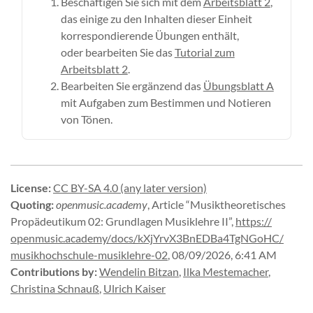
Beschäftigen Sie sich mit dem
Arbeitsblatt 2
,
das einige zu den Inhalten dieser Einheit
korrespondierende Übungen enthält,
oder bearbeiten Sie das
Tutorial zum
Arbeitsblatt 2
.
Bearbeiten Sie ergänzend das
Übungsblatt A
mit Aufgaben zum Bestimmen und Notieren
von Tönen.
License
:
CC BY-SA 4.0 (any later version)
Quoting
:
openmusic.academy
,
Article “Musiktheoretisches
Propädeutikum 02: Grundlagen Musiklehre II”
,
https://
openmusic.
academy/
docs/
kXjYrvX3BnEDBa4TgNGoHC/
musikhochschule-
musiklehre-
02
,
08/09/2026, 6:41 AM
Contributions by
:
Wendelin Bitzan
,
Ilka Mestemacher
,
Christina Schnauß
,
Ulrich Kaiser