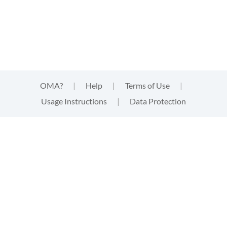
OMA?
|
Help
|
Terms of Use
|
Usage Instructions
|
Data Protection
This website uses cookies
This website uses
cookies
that are technically needed for
strictly functional aspects of the website. These cookies
neither track your activities, nor provide third parties with
information of any kind about your visit. By clicking "accept"
you acknowledge this and give your express consent to the
usage of the cookies. Find out more in the
data protection