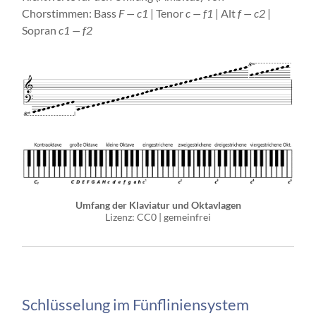
Chorstimmen: Bass
F — c1
| Tenor
c — f1
| Alt
f — c2
|
Sopran
c1 — f2
Umfang der Klaviatur und Oktavlagen
Lizenz: CC0 | gemeinfrei
Schlüsselung im Fünfliniensystem