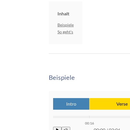
Inhalt
Beispiele
So geht's
Beispiele
Intro
Verse
00:16
00:00
/
02:06