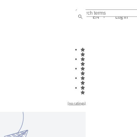
EN
Log in
(no ratings)