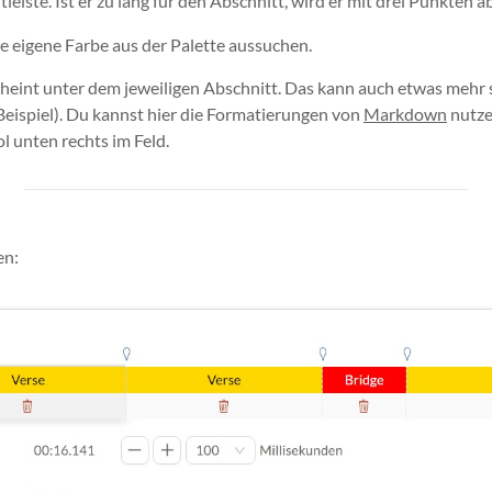
itleiste. Ist er zu lang für den Abschnitt, wird er mit drei Punkten 
ne eigene Farbe aus der Palette aussuchen.
cheint unter dem jeweiligen Abschnitt. Das kann auch etwas mehr 
Beispiel). Du kannst hier die Formatierungen von
Markdown
nutzen
 unten rechts im Feld.
en: