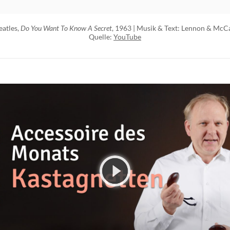
eatles,
Do You Want To Know A Secret
, 1963 | Musik & Text: Lennon & McC
Quelle:
YouTube