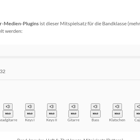
r-Medien-Plugins
ist dieser Mitspielsatz für die Bandklasse (meh
lt werden:
:32
Leadgitarre
Keys I
Keys II
Gitarre
Bass
Klatschen
Ca