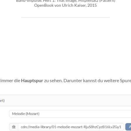
Band-Impulse. Heft 1: That Image, Mitpielsatz (Pattern)
OpenBook von Ulrich Kaiser, 2015
n immer die
Hauptspur
zu sehen. Darunter kannst du weitere Spur