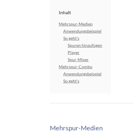
Inhalt
Mehrspur-Medien
Anwendungsbeispiel
So geht's
Spuren hinzufügen
Player
Spur-Mixer
Mehrspur-Combo
Anwendungsbeispiel
So geht's
Mehrspur-Medien