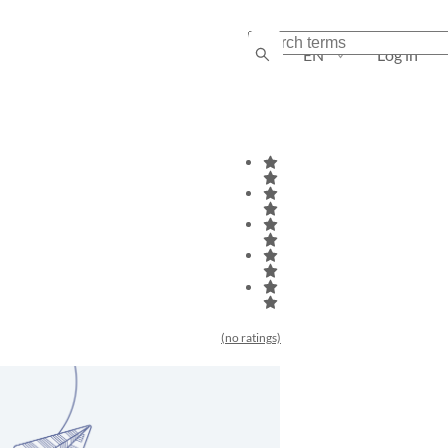
EN
Log in
(no ratings)