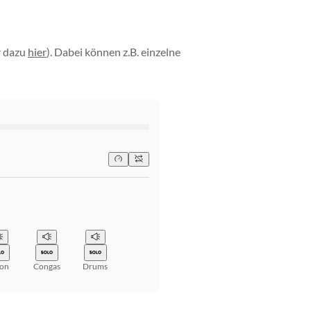
r dazu
hier
). Dabei können z.B. einzelne
jon
Congas
Drums