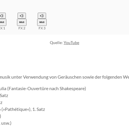
X 1
FX 2
FX 3
Quelle:
YouTube
Filmusik unter Verwendung von Geräuschen sowie der folgenden W
Julia (Fantasie-Ouvertüre nach Shakespeare)
 Satz
tz
 (»Pathétique«), 1. Satz
)
 usw.)