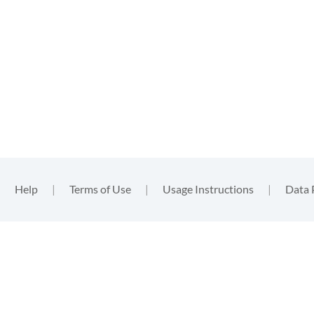
|
Help
|
Terms of Use
|
Usage Instructions
|
Data 
functional
, nor