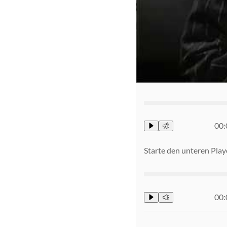
00:
Starte den unteren Play
00: