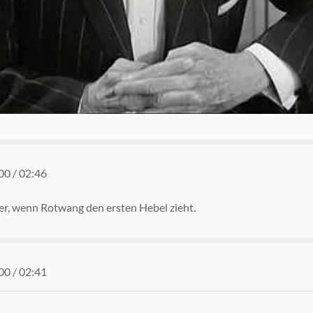
00
/
02:46
er, wenn Rotwang den ersten Hebel zieht.
00
/
02:41