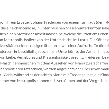
d von ihrem Erbauer Johann Fredersen von einem Turm aus (dem »N
, die eine chancenlose, in unterirdischen Massenunterkünften leb
glich einen Motor der Arbeitsmaschine, welche die Stadt am Leben
Metropolis, isoliert von der Unterschicht, im Luxus. Die Söhne 
versitäten, einem riesigen Stadion sowie einer Aufzucht für die 
edersen. Er beschließt jedoch in die Unterkünfte der Armen hinabz
 von Liebe, Vergebung und Klassenlosigkeit predigt. Fredersen be
en Maschinenmenschen mit dem Aussehen von Maria zu erschaffen
ter revoltieren tatsächlich, werden angesichts der Überschwemmun
ria, während es der echten Maria mit Freder gelingt, die Kinder 
hner von Metropolis können sich versöhnen und der Weg scheint f