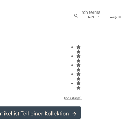
EN
Log in
(no ratings)