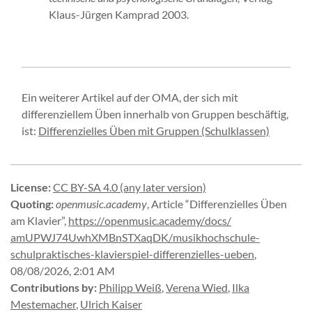
Klaus-Jürgen Kamprad 2003.
Ein weiterer Artikel auf der OMA, der sich mit
differenziellem Üben innerhalb von Gruppen beschäftig,
ist:
Differenzielles Üben mit Gruppen (Schulklassen)
License
:
CC BY-SA 4.0 (any later version)
Quoting
:
openmusic.academy
,
Article “Differenzielles Üben
am Klavier”
,
https://
openmusic.
academy/
docs/
amUPWJ74UwhXMBnSTXaqDK/
musikhochschule-
schulpraktisches-
klavierspiel-
differenzielles-
ueben
,
08/08/2026, 2:01 AM
Contributions by
:
Philipp Weiß
,
Verena Wied
,
Ilka
Mestemacher
,
Ulrich Kaiser