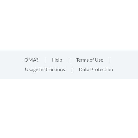
OMA?
|
Help
|
Terms of Use
|
Usage Instructions
|
Data Protection
This website uses cookies
This website uses
cookies
that are technically needed for
strictly functional aspects of the website. These cookies
neither track your activities, nor provide third parties with
information of any kind about your visit. By clicking "accept"
you acknowledge this and give your express consent to the