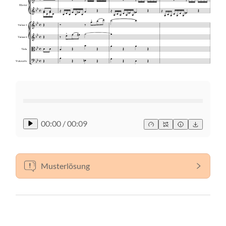
00:00
/
00:09
Musterlösung