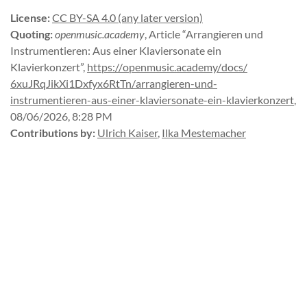
License
:
CC BY-SA 4.0 (any later version)
Quoting
:
openmusic.academy
,
Article “Arrangieren und
Instrumentieren: Aus einer Klaviersonate ein
Klavierkonzert”
,
https://
openmusic.
academy/
docs/
6xuJRqJikXi1Dxfyx6RtTn/
arrangieren-
und-
instrumentieren-
aus-
einer-
klaviersonate-
ein-
klavierkonzert
,
08/06/2026, 8:28 PM
Contributions by
:
Ulrich Kaiser
,
Ilka Mestemacher