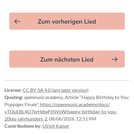
License
:
CC BY-SA 4.0 (any later version)
Quoting
:
openmusic.academy
,
Article “Happy Birthday to You:
Poppiges Finale”
,
https://
openmusic.
academy/
docs/
yTJ3uEBL4Q7erHdwFtNVsW/
happy-
birthday-
to-
you-
20tes-
jahrhundert-
2
,
08/06/2026, 12:51 PM
Contributions by
:
Ulrich Kaiser