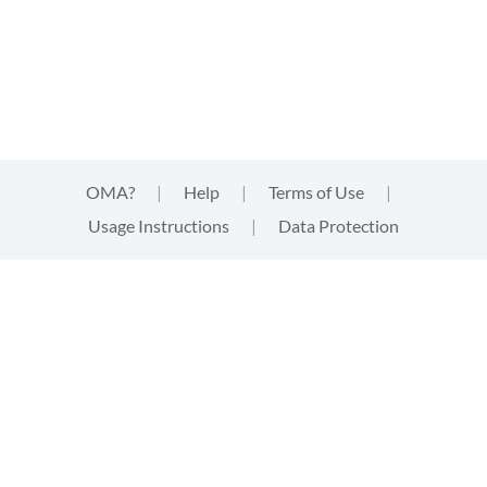
OMA?
|
Help
|
Terms of Use
|
Usage Instructions
|
Data Protection
This website uses cookies
This website uses
cookies
that are technically needed for
strictly functional aspects of the website. These cookies
neither track your activities, nor provide third parties with
information of any kind about your visit. By clicking "accept"
you acknowledge this and give your express consent to the
usage of the cookies. Find out more in the
data protection