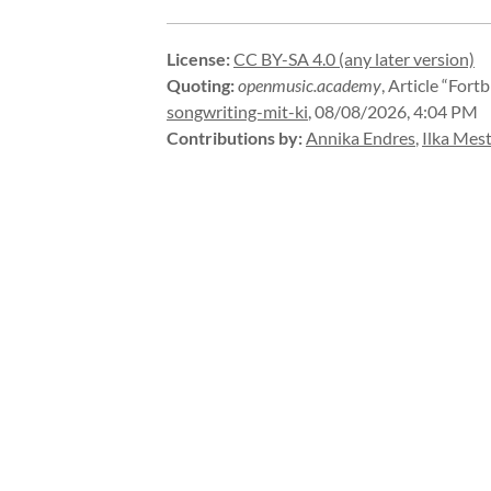
License
:
CC BY-SA 4.0 (any later version)
Quoting
:
openmusic.academy
,
Article “Fort
songwriting-
mit-
ki
,
08/08/2026, 4:04 PM
Contributions by
:
Annika Endres
,
Ilka Mes