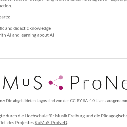
uction.
parts:
fic and didactic knowledge
th AI and learning about AI
enz: Die abgebildeten Logos sind von der CC-BY-SA-4.0 Lizenz ausgenom
lgte durch die Hochschule für Musik Freiburg und die Pädagogisc
 Teil des Projektes
KuMuS-ProNeD
.