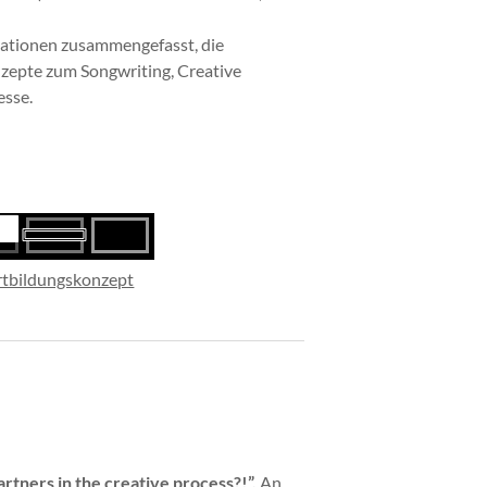
mationen zusammengefasst, die
nzepte zum Songwriting, Creative
esse.
rtbildungskonzept
artners in the creative process?!”.
An