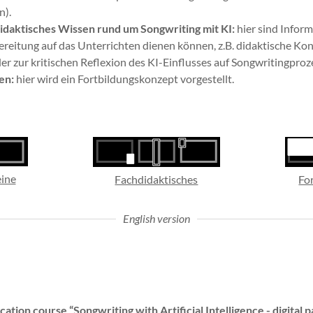
n).
idaktisches Wissen rund um Songwriting mit KI:
hier sind Infor
reitung auf das Unterrichten dienen können, z.B. didaktische Ko
r zur kritischen Reflexion des KI-Einflusses auf Songwritingproz
en:
hier wird ein Fortbildungskonzept vorgestellt.
eine
Fachdidaktisches
Fo
English version
tion course “Songwriting with Artificial Intelligence - digital p