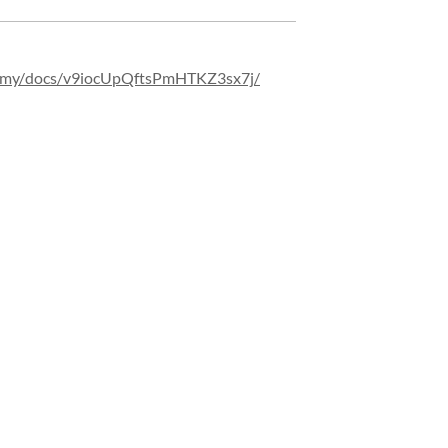
emy/
docs/
v9iocUpQftsPmHTKZ3sx7j/