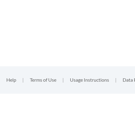
|
Help
|
Terms of Use
|
Usage Instructions
|
Data 
functional
, nor
. By