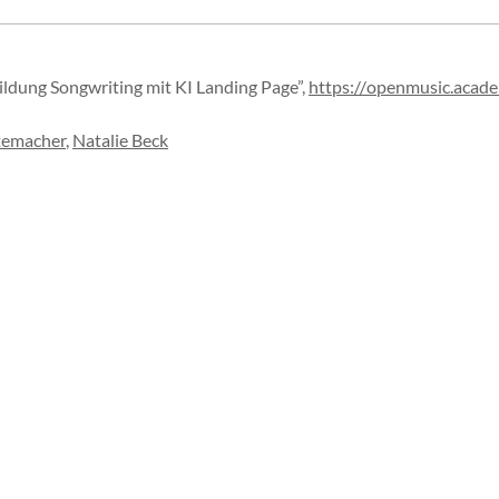
bildung Songwriting mit KI Landing Page”
,
https://
openmusic.
acad
temacher
,
Natalie Beck