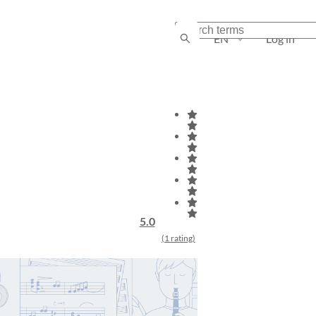
EN
Log in
5.0
(1 rating)