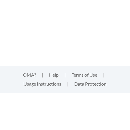
OMA?
|
Help
|
Terms of Use
|
Usage Instructions
|
Data Protection
This website uses cookies
This website uses
cookies
that are technically needed for
strictly functional aspects of the website. These cookies