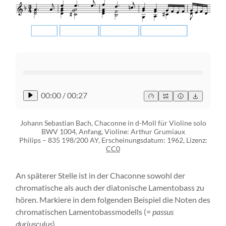
00:00
/
00:27
Johann Sebastian Bach, Chaconne in d-Moll für Violine solo
BWV 1004, Anfang, Violine: Arthur Grumiaux
Philips ‎– 835 198/200 AY, Erscheinungsdatum: 1962, Lizenz:
CC0
An späterer Stelle ist in der Chaconne sowohl der
chromatische als auch der diatonische Lamentobass zu
hören. Markiere in dem folgenden Beispiel die Noten des
chromatischen Lamentobassmodells (=
passus
duriusculus
)