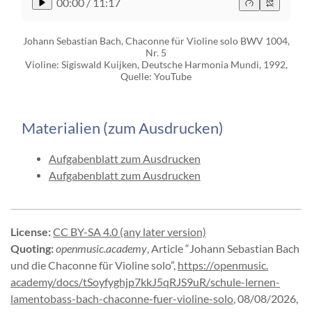
00:00
/
11:17
Johann Sebastian Bach, Chaconne für Violine solo BWV 1004,
Nr. 5
Violine: Sigiswald Kuijken, Deutsche Harmonia Mundi, 1992,
Quelle: YouTube
Materialien (zum Ausdrucken)
Aufgabenblatt zum Ausdrucken
Aufgabenblatt zum Ausdrucken
License
:
CC BY-SA 4.0 (any later version)
Quoting
:
openmusic.academy
,
Article “Johann Sebastian Bach
und die Chaconne für Violine solo”
,
https://
openmusic.
academy/
docs/
tSoyfyghjp7kkJ5qRJS9uR/
schule-
lernen-
lamentobass-
bach-
chaconne-
fuer-
violine-
solo
,
08/08/2026,