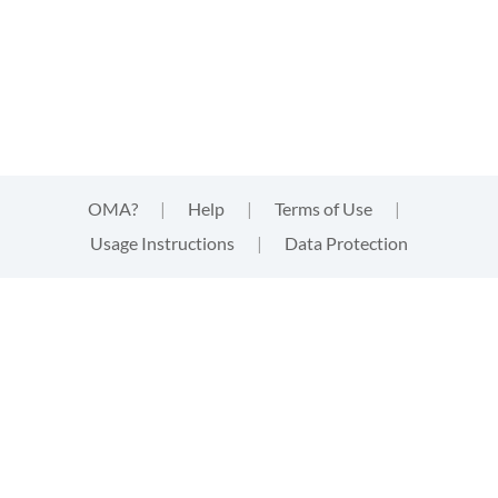
OMA?
|
Help
|
Terms of Use
|
Usage Instructions
|
Data Protection
This website uses cookies
This website uses
cookies
that are technically needed for
strictly functional aspects of the website. These cookies
neither track your activities, nor provide third parties with
information of any kind about your visit. By clicking "accept"
you acknowledge this and give your express consent to the