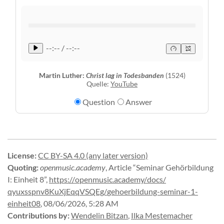
--:-- / --:--
Martin Luther:
Christ lag in Todesbanden
(1524)
Quelle:
YouTube
Question
Answer
License
:
CC BY-SA 4.0 (any later version)
Quoting
:
openmusic.academy
,
Article “Seminar Gehörbildung
I: Einheit 8”
,
https://
openmusic.
academy/
docs/
qyuxsspnv8KuXjEqqVSQEg/
gehoerbildung-
seminar-
1-
einheit08
,
08/06/2026, 5:28 AM
Contributions by
:
Wendelin Bitzan
,
Ilka Mestemacher