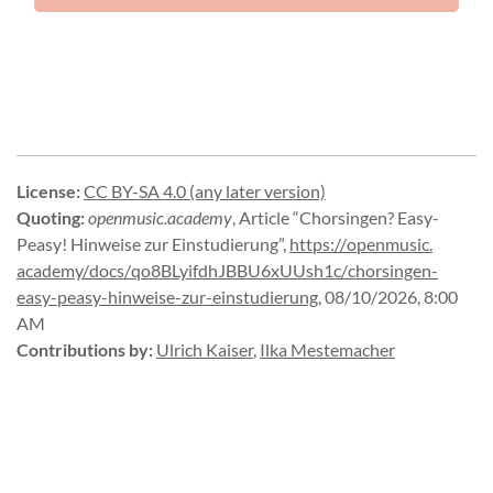
License
:
CC BY-SA 4.0 (any later version)
Quoting
:
openmusic.academy
,
Article “Chorsingen? Easy-
Peasy! Hinweise zur Einstudierung”
,
https://
openmusic.
academy/
docs/
qo8BLyifdhJBBU6xUUsh1c/
chorsingen-
easy-
peasy-
hinweise-
zur-
einstudierung
,
08/10/2026, 8:00
AM
Contributions by
:
Ulrich Kaiser
,
Ilka Mestemacher