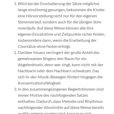
Wird bei der Einstudierung der Sätze möglichst
lange einstimmig gesungen, bekom­men die Kinder
eine Hörvorstellung nicht nur für den eigenen
Stimmverlauf, sondern auch für die übrigen Stim­
mverläufe. Auf diese Weise können alle ihre
eigenen Ein­satztöne und Zeit­punkte sicher finden,
ins­be­sondere dann, wenn die Erar­bei­tung der
Chorsätze ohne Noten erfolgt.
Darüber hinaus verringert der große Anteil des
gemeinsamen Singens den Raum für ein
Abgelenktsein, denn wer singt, kann nicht mit der
Nachbarin oder dem Nachbarn schwatzen. Das
sich In-der-Musik-Bewegen fördert hingegen die
Konzentrationsfähigkeit.
In den zusammengezogenen Begleitstimmen sind
immer Motive des nachfolgenden Satzes
enthalten. Dadurch, dass Melodie und Rhythmus
nachfolgender Abschnitte auf diese Weise bereits
auditiv erlernt worden sind, kann man sich