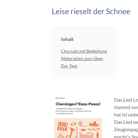
Leise rieselt der Schnee
Inhalt
Chorsatz mit Begleitung
Materialien zum Üben
Der Text
Das Lied
Le
stammt von 
hat ist unb
Das Lied wu
Zeugnispapi
macht's Spa