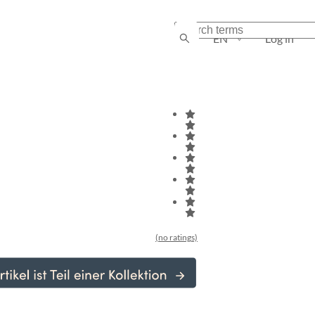
EN
Log in
(no ratings)