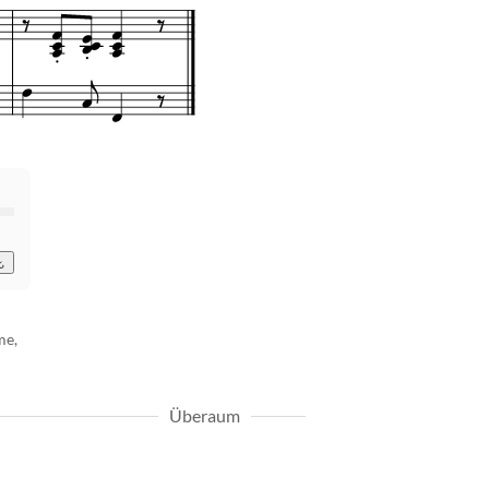
me,
Überaum