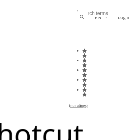
EN
Log in
(no ratings)