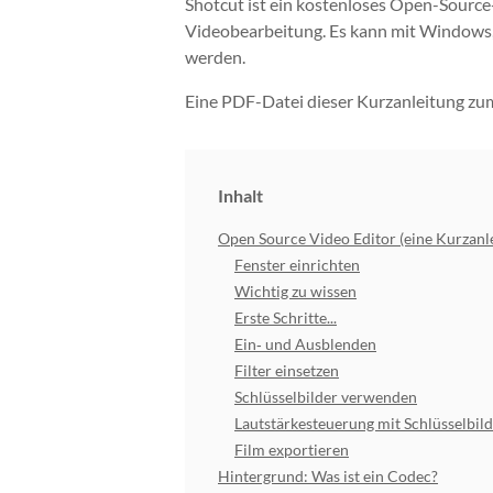
Shotcut ist ein kostenloses Open-Sourc
Videobearbeitung. Es kann mit Windows
werden.
Eine PDF-Datei dieser Kurzanleitung zu
Inhalt
Open Source Video Editor (eine Kurzanl
Fenster einrichten
Wichtig zu wissen
Erste Schritte...
Ein‐ und Ausblenden
Filter einsetzen
Schlüsselbilder verwenden
Lautstärkesteuerung mit Schlüsselbil
Film exportieren
Hintergrund: Was ist ein Codec?