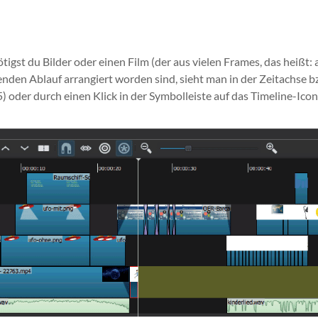
igst du Bilder oder einen Film (der aus vielen Frames, das heißt: au
den Ablauf arrangiert worden sind, sieht man in der Zeitachse bzw.
5) oder durch einen Klick in der Symbolleiste auf das Timeline-Ico