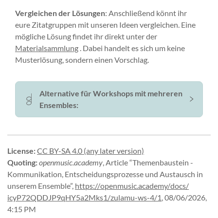
Vergleichen der Lösungen
: Anschließend könnt ihr
eure Zitatgruppen mit unseren Ideen vergleichen. Eine
mögliche Lösung findet ihr direkt unter der
Materialsammlung
. Dabei handelt es sich um keine
Musterlösung, sondern einen Vorschlag.
Alternative für Workshops mit mehreren
Ensembles:
License
:
CC BY-SA 4.0 (any later version)
Quoting
:
openmusic.academy
,
Article “Themenbaustein -
Kommunikation, Entscheidungsprozesse und Austausch in
unserem Ensemble”
,
https://
openmusic.
academy/
docs/
icyP72QDDJP9qHY5a2Mks1/
zulamu-
ws-
4/
1
,
08/06/2026,
4:15 PM