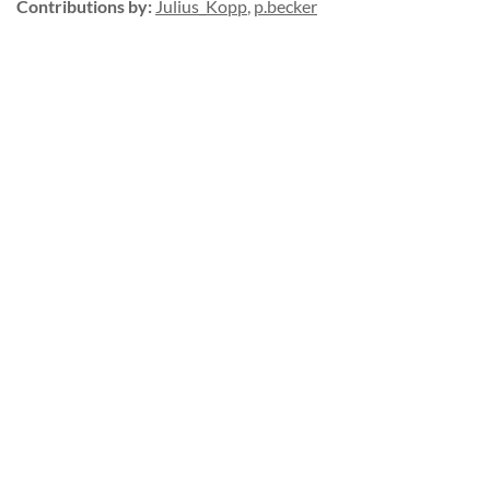
Contributions by
:
Julius_Kopp
,
p.becker