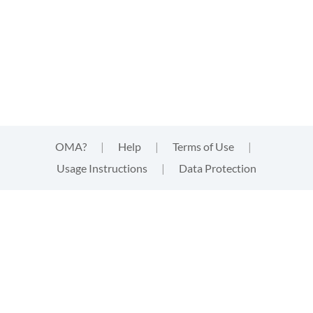
OMA?
|
Help
|
Terms of Use
|
Usage Instructions
|
Data Protection
This website uses cookies
This website uses
cookies
that are technically needed for
strictly functional aspects of the website. These cookies
neither track your activities, nor provide third parties with
information of any kind about your visit. By clicking "accept"