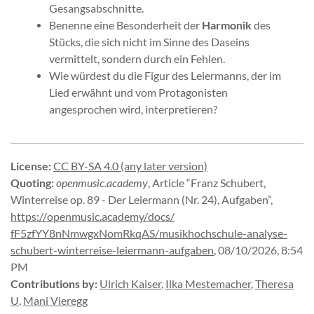
Gesangsabschnitte.
Benenne eine Besonderheit der
Harmonik
des
Stücks, die sich nicht im Sinne des Daseins
vermittelt, sondern durch ein Fehlen.
Wie würdest du die Figur des Leiermanns, der im
Lied erwähnt und vom Protagonisten
angesprochen wird, interpretieren?
License
:
CC BY-SA 4.0 (any later version)
Quoting
:
openmusic.academy
,
Article “Franz Schubert,
Winterreise op. 89 - Der Leiermann (Nr. 24), Aufgaben”
,
https://
openmusic.
academy/
docs/
fF5zfYY8nNmwgxNomRkqAS/
musikhochschule-
analyse-
schubert-
winterreise-
leiermann-
aufgaben
,
08/10/2026, 8:54
PM
Contributions by
:
Ulrich Kaiser
,
Ilka Mestemacher
,
Theresa
U
,
Mani Vieregg