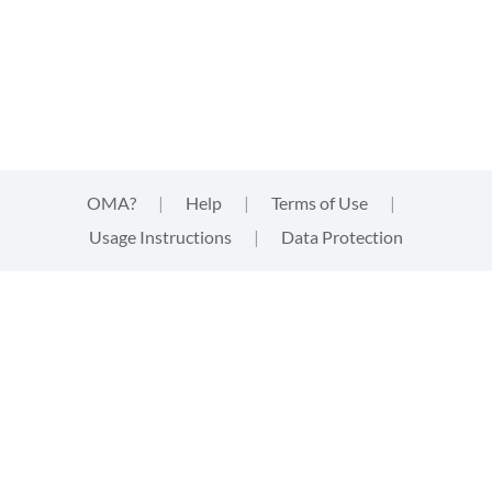
OMA?
|
Help
|
Terms of Use
|
Usage Instructions
|
Data Protection
This website uses cookies
This website uses
cookies
that are technically needed for
strictly functional aspects of the website. These cookies
neither track your activities, nor provide third parties with
information of any kind about your visit. By clicking "accept"
you acknowledge this and give your express consent to the