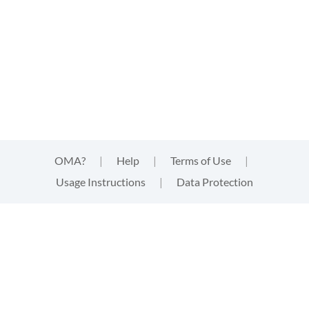
OMA?
|
Help
|
Terms of Use
|
Usage Instructions
|
Data Protection
This website uses cookies
This website uses
cookies
that are technically needed for
strictly functional aspects of the website. These cookies
neither track your activities, nor provide third parties with