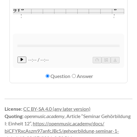
T
T
I
I
--:-- / --:--
Question
Answer
License
:
CC BY-SA 4.0 (any later version)
Quoting
:
openmusic.academy
,
Article “Seminar Gehörbildung
I: Einheit 12”
,
https://
openmusic.
academy/
docs/
biCFYRxcAszm97anfcJBc5/
gehoerbildung-
seminar-
1-