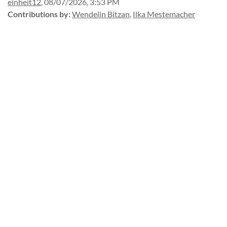
einheit12
,
08/07/2026, 3:53 PM
Contributions by
:
Wendelin Bitzan
,
Ilka Mestemacher