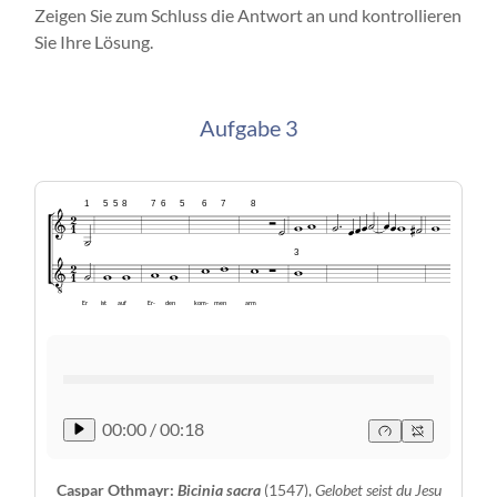
Zeigen Sie zum Schluss die Antwort an und kontrollieren
Sie Ihre Lösung.
Aufgabe 3
1
5
5
8
7
6
5
6
7
8
3
Er
ist
auf
Er-
den
kom-
men
arm
00:00
/
00:18
Caspar Othmayr:
Bicinia sacra
(1547),
Gelobet seist du Jesu