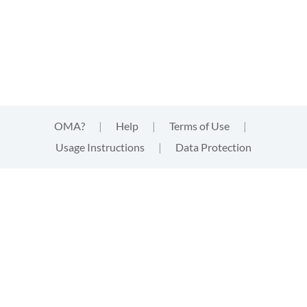
OMA?
|
Help
|
Terms of Use
|
Usage Instructions
|
Data Protection
This website uses cookies
This website uses
cookies
that are technically needed for
strictly functional aspects of the website. These cookies
neither track your activities, nor provide third parties with
information of any kind about your visit. By clicking "accept"
you acknowledge this and give your express consent to the