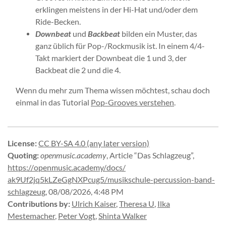
erklingen meistens in der Hi-Hat und/oder dem
Ride-Becken.
Downbeat
und
Backbeat
bilden ein Muster, das
ganz üblich für Pop-/Rockmusik ist. In einem 4/4-
Takt markiert der Downbeat die 1 und 3, der
Backbeat die 2 und die 4.
Wenn du mehr zum Thema wissen möchtest, schau doch
einmal in das Tutorial
Pop-Grooves verstehen
.
License
:
CC BY-SA 4.0 (any later version)
Quoting
:
openmusic.academy
,
Article “Das Schlagzeug”
,
https://
openmusic.
academy/
docs/
ak9Uf2jq5kLZeGgNXPcug5/
musikschule-
percussion-
band-
schlagzeug
,
08/08/2026, 4:48 PM
Contributions by
:
Ulrich Kaiser
,
Theresa U
,
Ilka
Mestemacher
,
Peter Vogt
,
Shinta Walker