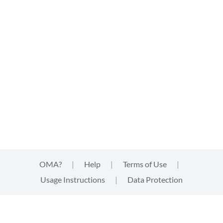
OMA?
|
Help
|
Terms of Use
|
Usage Instructions
|
Data Protection
This website uses cookies