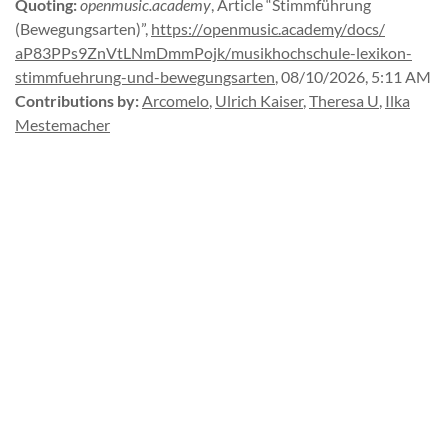
Quoting
:
openmusic.academy
,
Article “Stimmführung
(Bewegungsarten)”
,
https://
openmusic.
academy/
docs/
aP83PPs9ZnVtLNmDmmPojk/
musikhochschule-
lexikon-
stimmfuehrung-
und-
bewegungsarten
,
08/10/2026, 5:11 AM
Contributions by
:
Arcomelo
,
Ulrich Kaiser
,
Theresa U
,
Ilka
Mestemacher