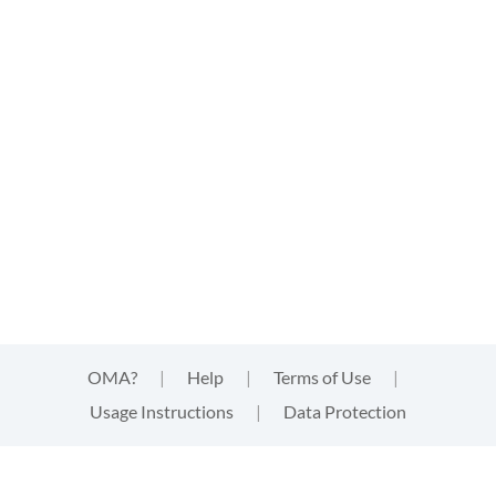
OMA?
|
Help
|
Terms of Use
|
Usage Instructions
|
Data Protection
This website uses cookies