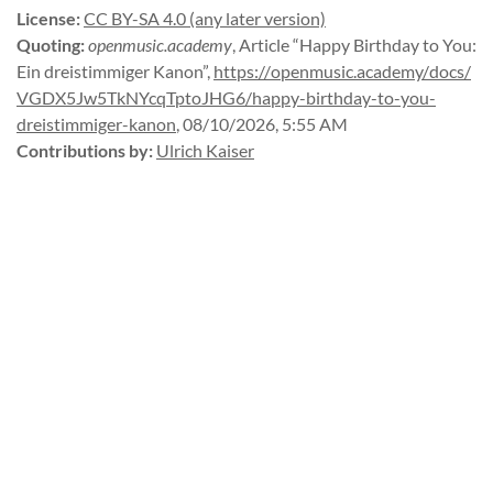
License
:
CC BY-SA 4.0 (any later version)
Quoting
:
openmusic.academy
,
Article “Happy Birthday to You:
Ein dreistimmiger Kanon”
,
https://
openmusic.
academy/
docs/
VGDX5Jw5TkNYcqTptoJHG6/
happy-
birthday-
to-
you-
dreistimmiger-
kanon
,
08/10/2026, 5:55 AM
Contributions by
:
Ulrich Kaiser