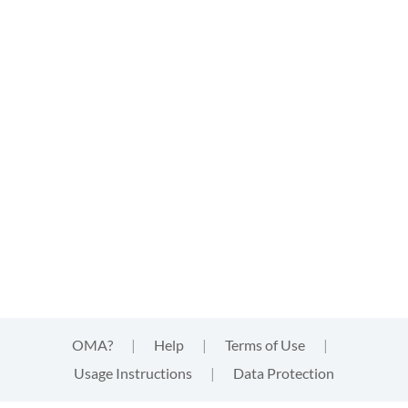
OMA?
|
Help
|
Terms of Use
|
Usage Instructions
|
Data Protection