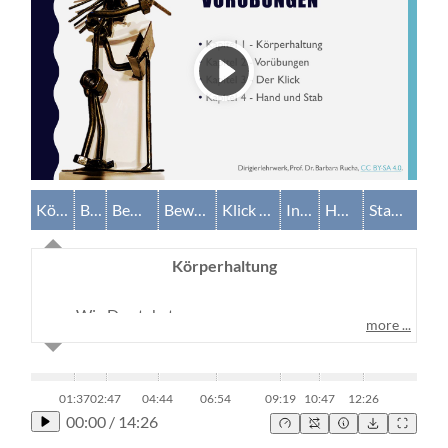
Körperhaltung
Beteiligte Gelenke
Bewegung Arme
Bewegung Handgelenk
Klick Handgelenk
Integration in Dirigierbewegung
Handhaltung
Stabhaltung
Körperhaltung
Wie Du stehst,
more ...
Füße, Beine, Hüfte, Schultern, Kopf
Position des Notenpults
01:37
02:47
04:44
06:54
09:19
10:47
12:26
00:00
/
14:26