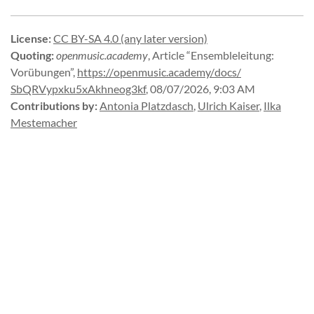
License
:
CC BY-SA 4.0 (any later version)
Quoting
:
openmusic.academy
,
Article “Ensembleleitung:
Vorübungen”
,
https://
openmusic.
academy/
docs/
SbQRVypxku5xAkhneog3kf
,
08/07/2026, 9:03 AM
Contributions by
:
Antonia Platzdasch
,
Ulrich Kaiser
,
Ilka
Mestemacher