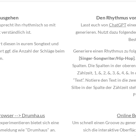
ausgehen
Den Rhythmus von 
sprecht ihn rhythmisch so mit
Lasst euch von
ChatGPT
eine
t verständlich ist.
generieren. Nutzt dazu folgenden
Best
t diesen in eurem Songtext und
rt ggf. die Anzahl der Schläge beim
Generiere einen Rhythmus zu fol
m.
[Singer-Songwriter/Hip-Hop]
Spalten. Die Spalten in der oberen 
Zählzeit, 1, &, 2, &, 3, &, 4, &. 
“Text”. Notiere den Text in die zwe
Silbe in der Spalte der Zählzeit ste
P
rowser --> Drumha.us
Online B
perimentieren bietet sich eine
Um schnell einen Groove zu generi
Anmeldung wie "Drumhaus" an.
sich die interaktive Oberfl