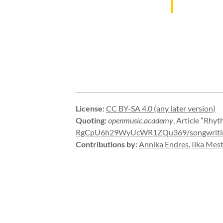
License
:
CC BY-SA 4.0 (any later version)
Quoting
:
openmusic.academy
,
Article “Rhyt
RgCpU6h29WyUcWR1ZQu369/
songwriti
Contributions by
:
Annika Endres
,
Ilka Mes