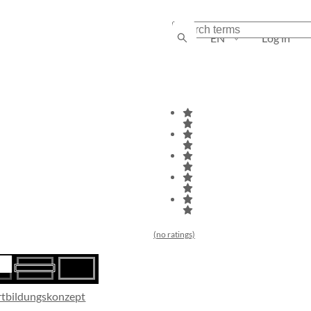
EN
Log in
(no ratings)
rtbildungskonzept