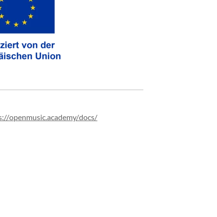
://
openmusic.
academy/
docs/