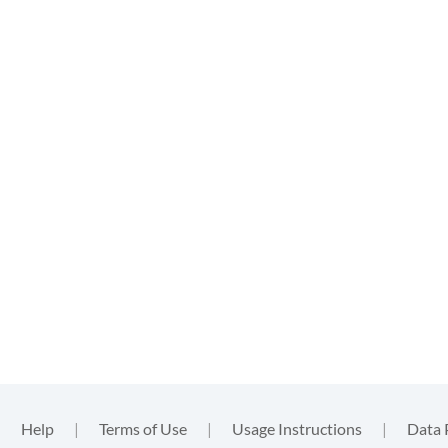
|
Help
|
Terms of Use
|
Usage Instructions
|
Data 