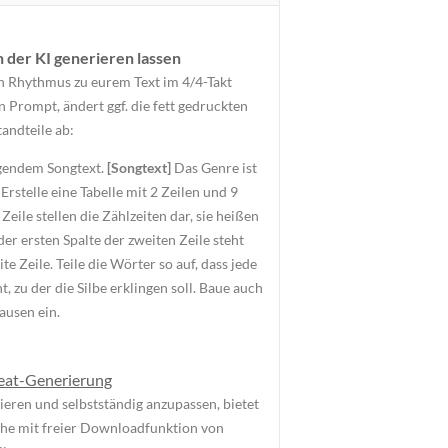
der KI generieren lassen
n Rhythmus zu eurem Text im 4/4-Takt
 Prompt, ändert ggf. die fett gedruckten
andteile ab:
gendem Songtext.
[Songtext]
Das Genre ist
. Erstelle eine Tabelle mit 2 Zeilen und 9
Zeile stellen die Zählzeiten dar, sie heißen
In der ersten Spalte der zweiten Zeile steht
ite Zeile. Teile die Wörter so auf, dass jede
ht, zu der die Silbe erklingen soll. Baue auch
ausen ein.
eat-Generierung
eren und selbstständig anzupassen, bietet
äche mit freier Downloadfunktion von