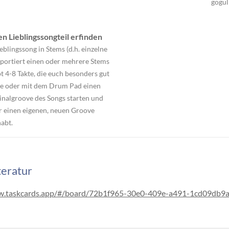
gogul
 Lieblingssongteil erfinden
blingssong in Stems (d.h. einzelne
mportiert einen oder mehrere Stems
t 4-8 Takte, die euch besonders gut
mme oder mit dem Drum Pad einen
ginalgroove des Songs starten und
r einen eigenen, neuen Groove
habt.
teratur
-bw.taskcards.app/#/board/72b1f965-30e0-409e-a491-1cd09db9a