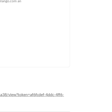
ilango.com an
a38/view?token=af6fcdef-4ddc-4ff6-