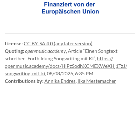
License
:
CC BY-SA 4.0 (any later version)
Quoting
:
openmusic.academy
,
Article “Einen Songtext
schreiben. Fortbildung Songwriting mit KI”
,
https://
openmusic.
academy/
docs/
HiPzSodhXCMEXWeXHj1TzJ/
songwriting-
mit-
ki
,
08/08/2026, 6:35 PM
Contributions by
:
Annika Endres
,
Ilka Mestemacher