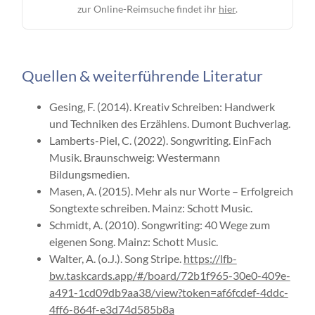
zur Online-Reimsuche findet ihr
hier
.
Quellen & weiterführende Literatur
Gesing, F. (2014). Kreativ Schreiben: Handwerk
und Techniken des Erzählens. Dumont Buchverlag.
Lamberts-Piel, C. (2022). Songwriting. EinFach
Musik. Braunschweig: Westermann
Bildungsmedien.
Masen, A. (2015). Mehr als nur Worte – Erfolgreich
Songtexte schreiben. Mainz: Schott Music.
Schmidt, A. (2010). Songwriting: 40 Wege zum
eigenen Song. Mainz: Schott Music.
Walter, A. (o.J.). Song Stripe.
https://lfb-
bw.taskcards.app/#/board/72b1f965-30e0-409e-
a491-1cd09db9aa38/view?token=af6fcdef-4ddc-
4ff6-864f-e3d74d585b8a