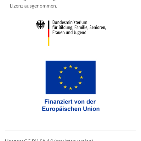
Lizenz ausgenommen.
License
:
CC BY-SA 4.0 (any later version)