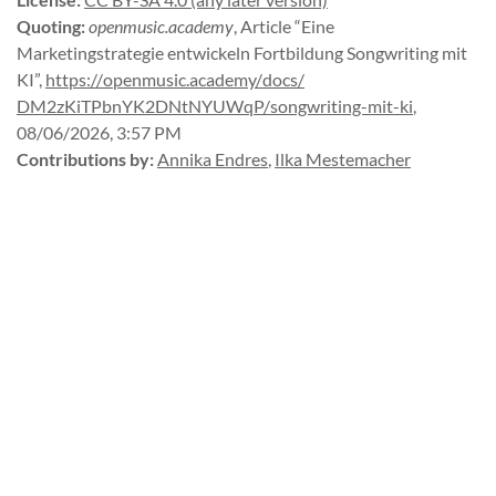
Quoting
:
openmusic.academy
,
Article “Eine
Marketingstrategie entwickeln Fortbildung Songwriting mit
KI”
,
https://
openmusic.
academy/
docs/
DM2zKiTPbnYK2DNtNYUWqP/
songwriting-
mit-
ki
,
08/06/2026, 3:57 PM
Contributions by
:
Annika Endres
,
Ilka Mestemacher