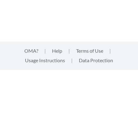
OMA?
|
Help
|
Terms of Use
|
Usage Instructions
|
Data Protection
This website uses cookies
This website uses
cookies
that are technically needed for
strictly functional aspects of the website. These cookies
neither track your activities, nor provide third parties with
information of any kind about your visit. By clicking "accept"
you acknowledge this and give your express consent to the
usage of the cookies. Find out more in the
data protection