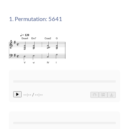
1. Permutation: 5641
= 120
Dsus4
Em7
Csus2
G
V
vi
IV
I
--:-- / --:--