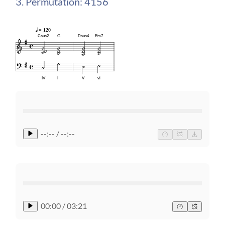
3. Permutation: 4156
= 120
Csus2
G
Dsus4
Em7
IV
I
V
vi
--:-- / --:--
00:00
/
03:21