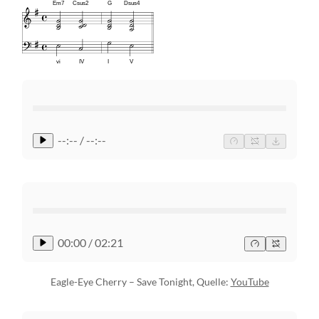
Em7
Csus2
G
Dsus4
vi
IV
I
V
--:-- / --:--
00:00
/
02:21
Eagle-Eye Cherry – Save Tonight, Quelle:
YouTube