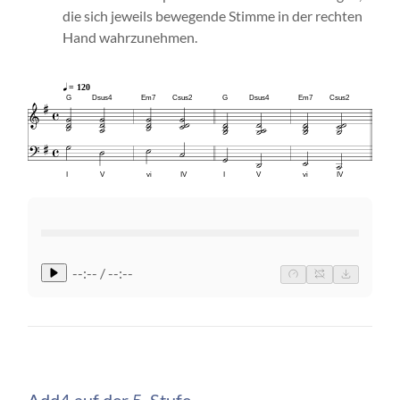
die sich jeweils bewegende Stimme in der rechten
Hand wahrzunehmen.
= 120
G
Dsus4
Em7
Csus2
G
Dsus4
Em7
Csus2
I
V
vi
IV
I
V
vi
IV
--:-- / --:--
Add4 auf der 5. Stufe