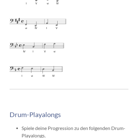
I
V
vi
IV
vi
IV
I
V
IV
I
V
vi
I
vi
IV
IV
Drum-Playalongs
Spiele deine Progression zu den folgenden Drum-
Playalongs.