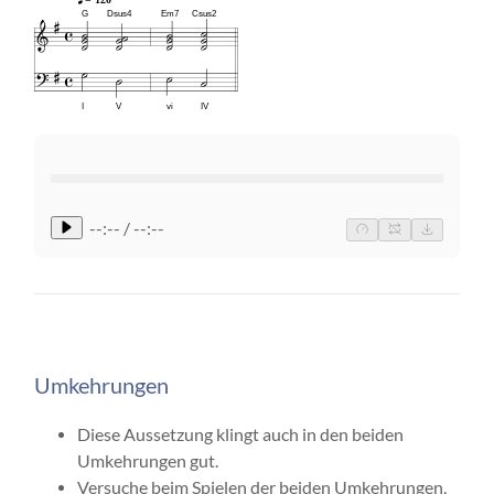
G
Dsus4
Em7
Csus2
I
V
vi
IV
--:-- / --:--
Umkehrungen
Diese Aussetzung klingt auch in den beiden
Umkehrungen gut.
Versuche beim Spielen der beiden Umkehrungen,