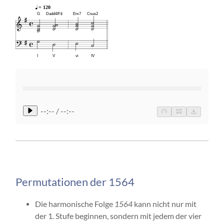
= 120
G
Dadd4/F♯
Em7
Csus2
I
V
vi
IV
--:-- / --:--
Permutationen der 1564
Die harmonische Folge
1564
kann nicht nur mit
der 1. Stufe beginnen, sondern mit jedem der vier