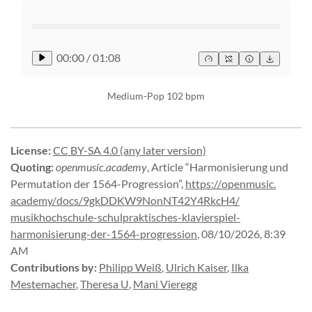
00:00
/
01:08
Medium-Pop 102 bpm
License
:
CC BY-SA 4.0 (any later version)
Quoting
:
openmusic.academy
,
Article “Harmonisierung und
Permutation der 1564-Progression”
,
https://
openmusic.
academy/
docs/
9gkDDKW9NonNT42Y4RkcH4/
musikhochschule-
schulpraktisches-
klavierspiel-
harmonisierung-
der-
1564-
progression
,
08/10/2026, 8:39
AM
Contributions by
:
Philipp Weiß
,
Ulrich Kaiser
,
Ilka
Mestemacher
,
Theresa U
,
Mani Vieregg