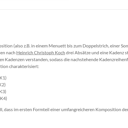
ition (also z.B. in einem Menuett bis zum Doppelstrich, einer So
lten nach
Heinrich Christoph Koch
drei Absätze und eine Kadenz s
en
Kadenzen verstanden, sodass die nachstehende Kadenzreihenfo
ion charakterisiert:
 K1)
K2)
 K3)
 K4)
ll, dass im ersten Formteil einer umfangreicheren Komposition de