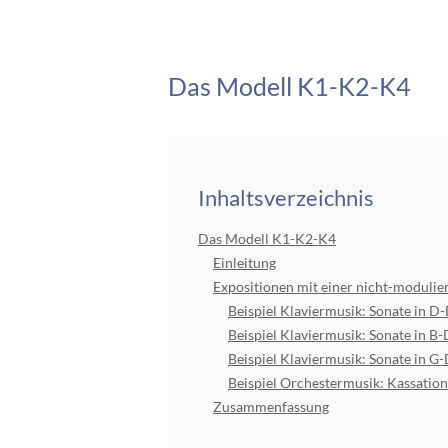
Das Modell K1-K2-K4
Inhaltsverzeichnis
Das Modell K1-K2-K4
Einleitung
Expositionen mit einer nicht-modulie
Beispiel Klaviermusik: Sonate in D
Beispiel Klaviermusik: Sonate in B
Beispiel Klaviermusik: Sonate in G
Beispiel Orchestermusik: Kassatio
Zusammenfassung