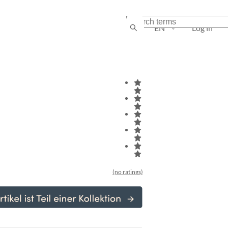
EN
Log in
(no ratings)