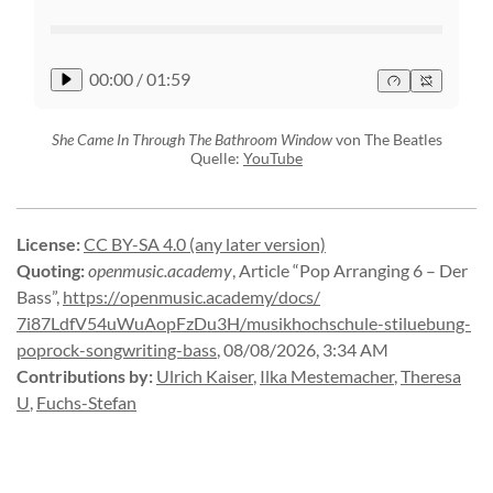
00:00
/
01:59
She Came In Through The Bathroom Window
von The Beatles
Quelle:
YouTube
License
:
CC BY-SA 4.0 (any later version)
Quoting
:
openmusic.academy
,
Article “Pop Arranging 6 – Der
Bass”
,
https://
openmusic.
academy/
docs/
7i87LdfV54uWuAopFzDu3H/
musikhochschule-
stiluebung-
poprock-
songwriting-
bass
,
08/08/2026, 3:34 AM
Contributions by
:
Ulrich Kaiser
,
Ilka Mestemacher
,
Theresa
U
,
Fuchs-Stefan