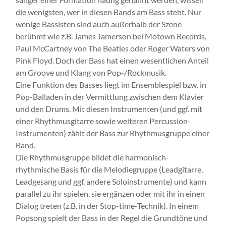
die we­nig­sten, wer in diesen Bands am Bass steht. Nur
wenige Bassisten sind auch außer­halb der Szene
berühmt wie z.B. James Jamerson bei Motown Records,
Paul McCartney von The Beatles oder Roger Waters von
Pink Floyd. Doch der Bass hat einen we­sent­lichen Anteil
am Groove und Klang von Pop-/Rockmusik.
Eine Funktion des Basses liegt im Ensemblespiel bzw. in
Pop-Balladen in der Ver­mitt­lung zwischen dem Klavier
und den Drums. Mit diesen Instrumenten (und ggf. mit
einer Rhythmusgitarre sowie weiteren Percussion-
Instrumenten) zählt der Bass zur Rhythmusgruppe einer
Band.
Die Rhythmusgruppe bildet die harmonisch-
rhythmische Basis für die Melo­die­grup­pe (Leadgitarre,
Leadgesang und ggf. andere Soloinstrumente) und kann
parallel zu ihr spielen, sie ergänzen oder mit ihr in einen
Dialog treten (z.B. in der Stop-time-Technik). In einem
Popsong spielt der Bass in der Regel die Grundtöne und