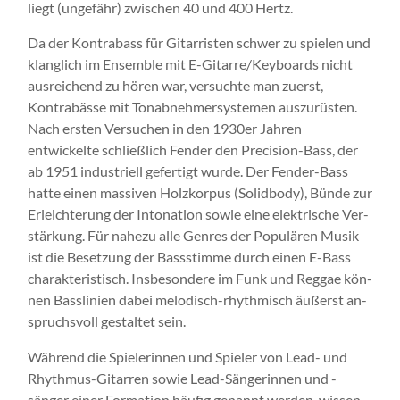
liegt (ungefähr) zwischen 40 und 400 Hertz.
Da der Kontrabass für Gitarristen schwer zu spielen und
klanglich im Ensemble mit E-Gitarre/Keyboards nicht
ausreichend zu hören war, versuchte man zu­erst,
Kontra­bässe mit Tonab­neh­mer­­­syste­men aus­zu­rüsten.
Nach ersten Versuchen in den 1930er Jahren
entwickelte schließlich Fender den Preci­sion-Bass, der
ab 1951 industriell gefertigt wurde. Der Fender-Bass
hatte einen massiven Holz­kor­pus (So­lid­body), Bünde zur
Erleichte­rung der Into­na­tion sowie eine elektrische Ver­
stär­kung. Für nahezu alle Genres der Populären Musik
ist die Besetzung der Bassstimme durch einen E-Bass
cha­rakteristisch. Insbesondere im Funk und Reggae kön­
nen Basslinien dabei melodisch-rhythmisch äußerst an­­
spruchsvoll gestaltet sein.
Während die Spielerinnen und Spieler von Lead- und
Rhythmus-Gitarren sowie Lead-Sängerinnen und -
sänger einer Formation häufig genannt werden, wissen