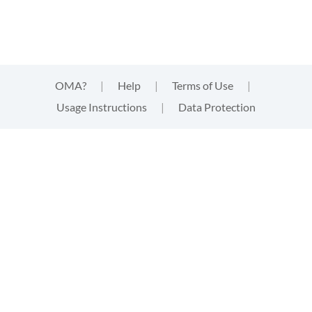
OMA?
|
Help
|
Terms of Use
|
Usage Instructions
|
Data Protection
This website uses cookies
This website uses
cookies
that are technically needed for
strictly functional aspects of the website. These cookies
neither track your activities, nor provide third parties with
information of any kind about your visit. By clicking "accept"
you acknowledge this and give your express consent to the
usage of the cookies. Find out more in the
data protection
declaration
.