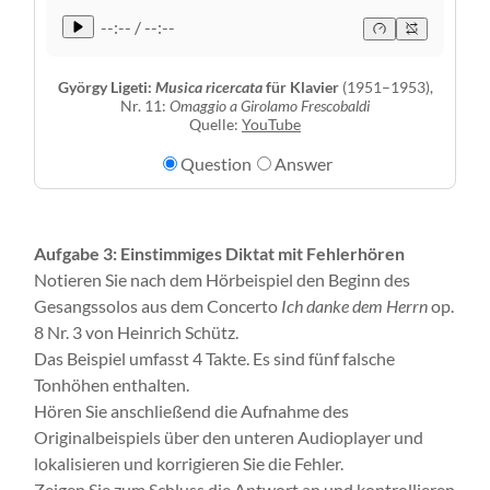
--:-- / --:--
György Ligeti:
Musica ricercata
für Klavier
(1951–1953),
Nr. 11:
Omaggio a Girolamo Frescobaldi
Quelle:
YouTube
Question
Answer
Aufgabe 3: Einstimmiges Diktat mit Fehlerhören
Notieren Sie nach dem Hörbeispiel den Beginn des
Gesangssolos aus dem Concerto
Ich danke dem Herrn
op.
8 Nr. 3 von Heinrich Schütz.
Das Beispiel umfasst 4 Takte. Es sind fünf falsche
Tonhöhen enthalten.
Hören Sie anschließend die Aufnahme des
Originalbeispiels über den unteren Audioplayer und
lokalisieren und korrigieren Sie die Fehler.
Zeigen Sie zum Schluss die Antwort an und kontrollieren