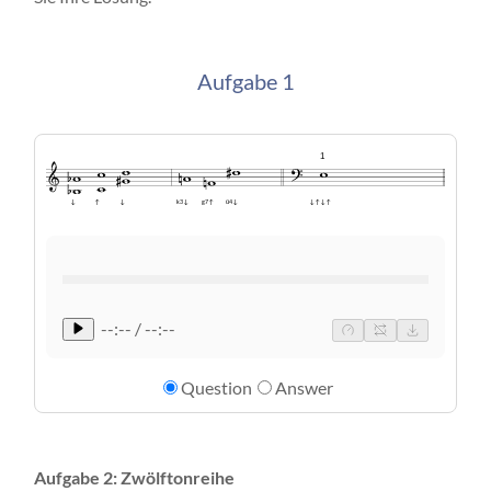
Aufgabe 1
1
↑
g7↑
↓↑↓↑
↓
↓
k3↓
ü4↓
--:-- / --:--
Question
Answer
Aufgabe 2: Zwölftonreihe