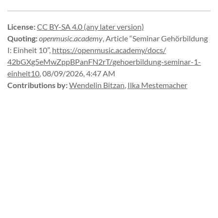
License
:
CC BY-SA 4.0 (any later version)
Quoting
:
openmusic.academy
,
Article “Seminar Gehörbildung
I: Einheit 10”
,
https://
openmusic.
academy/
docs/
42bGXg5eMwZppBPanFN2rT/
gehoerbildung-
seminar-
1-
einheit10
,
08/09/2026, 4:47 AM
Contributions by
:
Wendelin Bitzan
,
Ilka Mestemacher